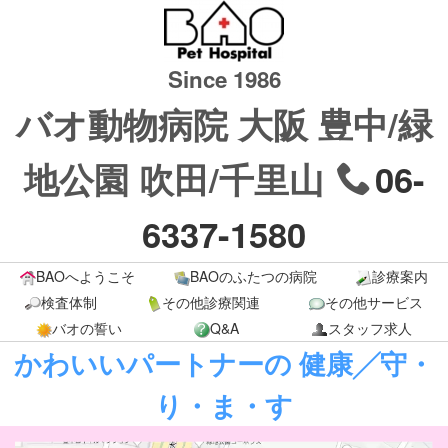
Since 1986
バオ動物病院
大阪 豊中/緑
地公園
吹田/千里山
06-
6337-1580
BAOへようこそ
BAOのふたつの病院
診療案内
検査体制
その他診療関連
その他サービス
バオの誓い
Q&A
スタッフ求人
かわいいパートナーの
健
康
╱守・
り・ま・す