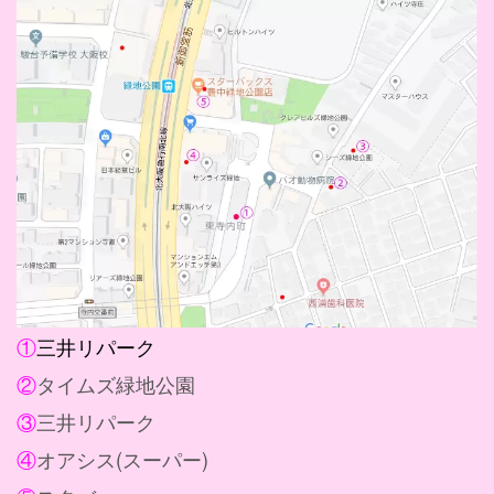
①
三井リパーク
②
タイムズ緑地公園
③
三井リパーク
④
オアシス(スーパー)